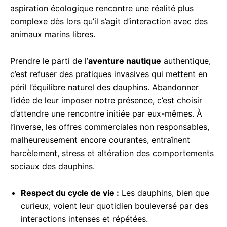
aspiration écologique rencontre une réalité plus
complexe dès lors qu’il s’agit d’interaction avec des
animaux marins libres.
Prendre le parti de l’
aventure nautique
authentique,
c’est refuser des pratiques invasives qui mettent en
péril l’équilibre naturel des dauphins. Abandonner
l’idée de leur imposer notre présence, c’est choisir
d’attendre une rencontre initiée par eux-mêmes. À
l’inverse, les offres commerciales non responsables,
malheureusement encore courantes, entraînent
harcèlement, stress et altération des comportements
sociaux des dauphins.
Respect du cycle de vie :
Les dauphins, bien que
curieux, voient leur quotidien bouleversé par des
interactions intenses et répétées.