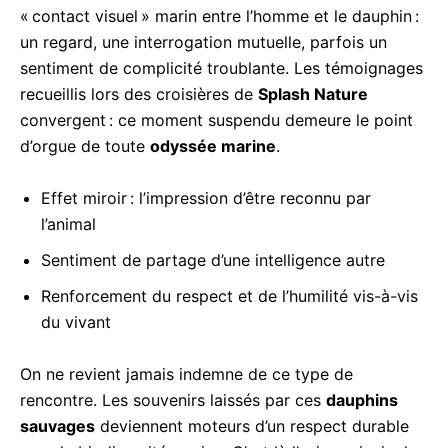
« contact visuel » marin entre l’homme et le dauphin :
un regard, une interrogation mutuelle, parfois un
sentiment de complicité troublante. Les témoignages
recueillis lors des croisières de
Splash Nature
convergent : ce moment suspendu demeure le point
d’orgue de toute
odyssée marine
.
Effet miroir : l’impression d’être reconnu par
l’animal
Sentiment de partage d’une intelligence autre
Renforcement du respect et de l’humilité vis-à-vis
du vivant
On ne revient jamais indemne de ce type de
rencontre. Les souvenirs laissés par ces
dauphins
sauvages
deviennent moteurs d’un respect durable