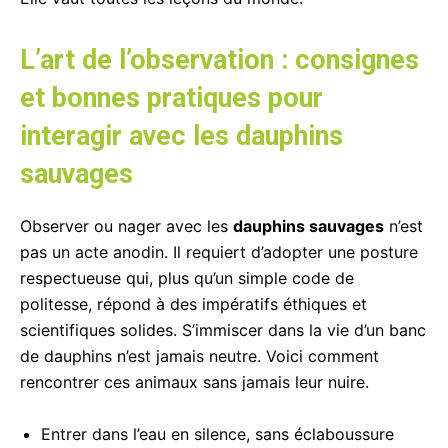
L’art de l’observation : consignes
et bonnes pratiques pour
interagir avec les dauphins
sauvages
Observer ou nager avec les
dauphins sauvages
n’est
pas un acte anodin. Il requiert d’adopter une posture
respectueuse qui, plus qu’un simple code de
politesse, répond à des impératifs éthiques et
scientifiques solides. S’immiscer dans la vie d’un banc
de dauphins n’est jamais neutre. Voici comment
rencontrer ces animaux sans jamais leur nuire.
Entrer dans l’eau en silence, sans éclaboussure