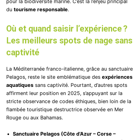
pour la biodiversité marine. C’est là l’enjeu principal
du
tourisme responsable
.
Où et quand saisir l’expérience ?
Les meilleurs spots de nage sans
captivité
La Méditerranée franco-italienne, grâce au sanctuaire
Pelagos, reste le site emblématique des
expériences
aquatiques
sans captivité. Pourtant, d’autres spots
affirment leur position en 2025, s’appuyant sur la
stricte observance de codes éthiques, bien loin de la
flambée touristique destructrice observée en Mer
Rouge ou aux Bahamas.
Sanctuaire Pelagos (Côte d’Azur – Corse –