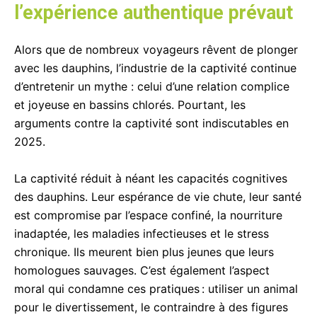
l’expérience authentique prévaut
Alors que de nombreux voyageurs rêvent de plonger
avec les dauphins, l’industrie de la captivité continue
d’entretenir un mythe : celui d’une relation complice
et joyeuse en bassins chlorés. Pourtant, les
arguments contre la captivité sont indiscutables en
2025.
La captivité réduit à néant les capacités cognitives
des dauphins. Leur espérance de vie chute, leur santé
est compromise par l’espace confiné, la nourriture
inadaptée, les maladies infectieuses et le stress
chronique. Ils meurent bien plus jeunes que leurs
homologues sauvages. C’est également l’aspect
moral qui condamne ces pratiques : utiliser un animal
pour le divertissement, le contraindre à des figures