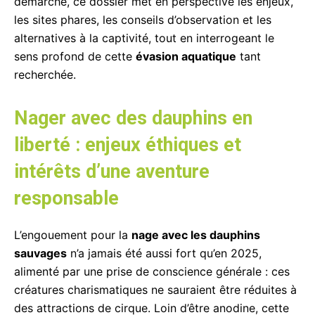
démarche, ce dossier met en perspective les enjeux,
les sites phares, les conseils d’observation et les
alternatives à la captivité, tout en interrogeant le
sens profond de cette
évasion aquatique
tant
recherchée.
Nager avec des dauphins en
liberté : enjeux éthiques et
intérêts d’une aventure
responsable
L’engouement pour la
nage avec les dauphins
sauvages
n’a jamais été aussi fort qu’en 2025,
alimenté par une prise de conscience générale : ces
créatures charismatiques ne sauraient être réduites à
des attractions de cirque. Loin d’être anodine, cette