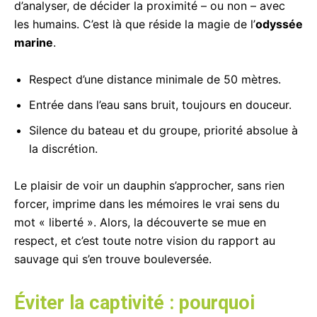
d’analyser, de décider la proximité – ou non – avec
les humains. C’est là que réside la magie de l’
odyssée
marine
.
Respect d’une distance minimale de 50 mètres.
Entrée dans l’eau sans bruit, toujours en douceur.
Silence du bateau et du groupe, priorité absolue à
la discrétion.
Le plaisir de voir un dauphin s’approcher, sans rien
forcer, imprime dans les mémoires le vrai sens du
mot « liberté ». Alors, la découverte se mue en
respect, et c’est toute notre vision du rapport au
sauvage qui s’en trouve bouleversée.
Éviter la captivité : pourquoi