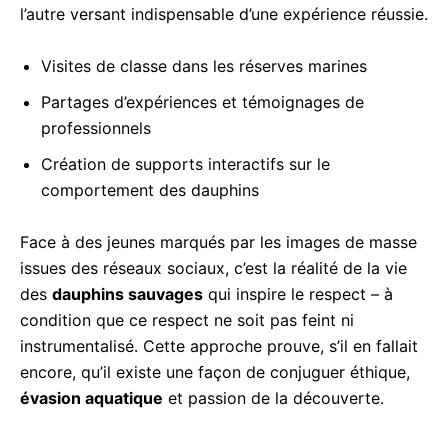
l’autre versant indispensable d’une expérience réussie.
Visites de classe dans les réserves marines
Partages d’expériences et témoignages de
professionnels
Création de supports interactifs sur le
comportement des dauphins
Face à des jeunes marqués par les images de masse
issues des réseaux sociaux, c’est la réalité de la vie
des
dauphins sauvages
qui inspire le respect – à
condition que ce respect ne soit pas feint ni
instrumentalisé. Cette approche prouve, s’il en fallait
encore, qu’il existe une façon de conjuguer éthique,
évasion aquatique
et passion de la découverte.