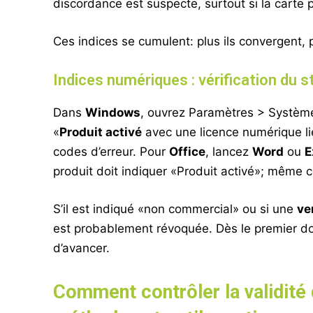
discordance est suspecte, surtout si la carte 
Ces indices se cumulent: plus ils convergent, pl
Indices numériques : vérification du 
Dans
Windows
, ouvrez Paramètres > Système
«
Produit activé
avec une licence numérique li
codes d’erreur. Pour
Office
, lancez
Word
ou
E
produit doit indiquer «Produit activé»; même 
S’il est indiqué «non commercial» ou si une
ve
est probablement révoquée. Dès le premier do
d’avancer.
Comment contrôler la validité 