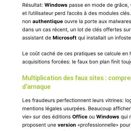
Résultat:
Windows
passe en mode de grâce,
et l’utilisateur perd l’accès à des modules clé
non
authentique
ouvre la porte aux malwares 
dans un cas récent, un lot de clés offertes sur
assistant de
Microsoft
qui installait un infoste
Le coût caché de ces pratiques se calcule en
acquisitions forcées: le faux bon plan finit tou
Multiplication des faux sites : compr
d’arnaque
Les fraudeurs perfectionnent leurs vitrines: lo
mentions légales usurpées. Beaucoup affiche
vie» sur des éditions
Office
ou
Windows
qui 
proposent une
version
«professionnelle» pour