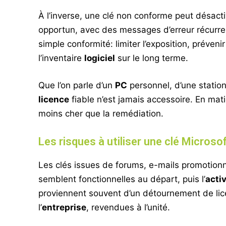
À l’inverse, une clé non conforme peut désact
opportun, avec des messages d’erreur récurrent
simple conformité: limiter l’exposition, prévenir 
l’inventaire
logiciel
sur le long terme.
Que l’on parle d’un
PC
personnel, d’une station
licence
fiable n’est jamais accessoire. En matiè
moins cher que la remédiation.
Les risques à utiliser une clé Microsof
Les clés issues de forums, e-mails promotio
semblent fonctionnelles au départ, puis l’
acti
proviennent souvent d’un détournement de li
l’
entreprise
, revendues à l’unité.