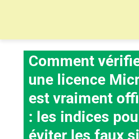
Comment vérifie
une licence Mic
est vraiment offi
: les indices pou
éviter les faux s