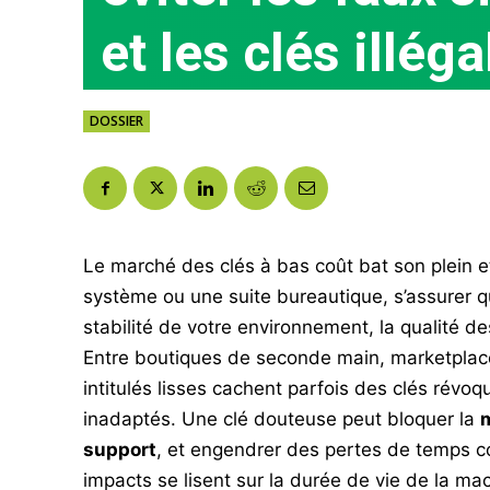
et les clés illéga
DOSSIER
Le marché des clés à bas coût bat son plein et
système ou une suite bureautique, s’assurer 
stabilité de votre environnement, la qualité d
Entre boutiques de seconde main, marketplac
intitulés lisses cachent parfois des clés rév
inadaptés. Une clé douteuse peut bloquer la
m
support
, et engendrer des pertes de temps c
impacts se lisent sur la durée de vie de la mac