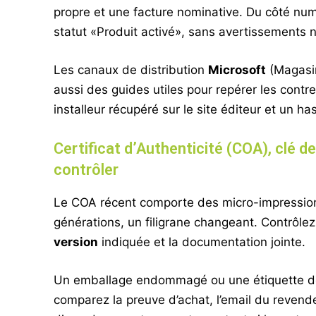
propre et une facture nominative. Du côté nu
statut «Produit activé», sans avertissements 
Les canaux de distribution
Microsoft
(Magasin
aussi des guides utiles pour repérer les cont
installeur récupéré sur le site éditeur et un ha
Certificat d’Authenticité (COA), clé d
contrôler
Le COA récent comporte des micro-impressions
générations, un filigrane changeant. Contrôlez
version
indiquée et la documentation jointe.
Un emballage endommagé ou une étiquette déc
comparez la preuve d’achat, l’email du revend