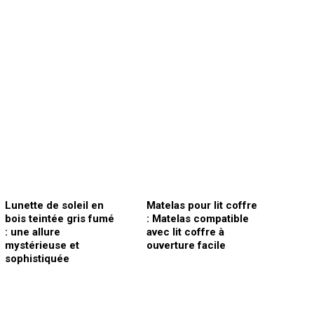
Lunette de soleil en
Matelas pour lit coffre
bois teintée gris fumé
: Matelas compatible
: une allure
avec lit coffre à
mystérieuse et
ouverture facile
sophistiquée