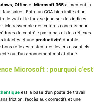
ndows
,
Office
et
Microsoft 365
alimentent la
es faussaires. Entre un COA bien imité et un
re le vrai et le faux se joue sur des indices
article rassemble des critères concrets pour
cédures de contrôle pas à pas et des réflexes
és
intactes et une
productivité
durable.
 bons réflexes restent des leviers essentiels
infecté ou d’un abonnement mal attribué.
cence Microsoft : pourquoi c’est
thentique
est la base d’un poste de travail
ans friction, l’accès aux correctifs et une