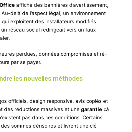
Office
affiche des bannières d’avertissement,
s. Au-delà de l’aspect légal, un environnement
qui exploitent des installateurs modifiés:
 un réseau social redirigeait vers un faux
aler.
 heures perdues, données compromises et ré-
jours par se payer.
endre les nouvelles méthodes
gos officiels, design responsive, avis copiés et
nt des réductions massives et une
garantie
«à
n’existent pas dans ces conditions. Certains
 des sommes dérisoires et livrent une clé