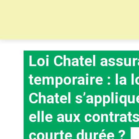
Loi Chatel assu
temporaire : la l
Chatel s’appliqu
elle aux contrat
courte durée ?