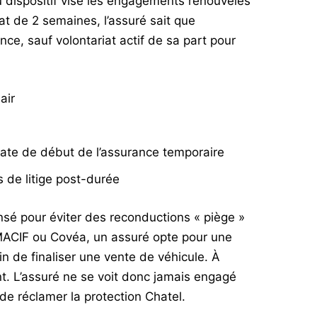
 dispositif vise les engagements renouvelés
at de 2 semaines, l’assuré sait que
ce, sauf volontariat actif de sa part pour
air
 date de début de l’assurance temporaire
s de litige post-durée
ensé pour éviter des reconductions « piège »
 MACIF ou Covéa, un assuré opte pour une
in de finaliser une vente de véhicule. À
nt. L’assuré ne se voit donc jamais engagé
de réclamer la protection Chatel.