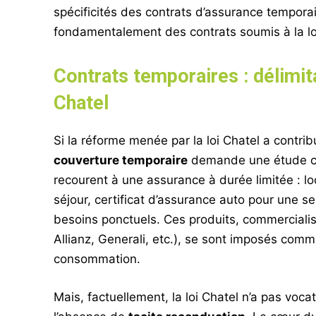
spécificités des contrats d’assurance temporair
fondamentalement des contrats soumis à la lo
Contrats temporaires : délimita
Chatel
Si la réforme menée par la loi Chatel a contrib
couverture temporaire
demande une étude cib
recourent à une assurance à durée limitée : lo
séjour, certificat d’assurance auto pour une s
besoins ponctuels. Ces produits, commerciali
Allianz, Generali, etc.), se sont imposés co
consommation.
Mais, factuellement, la loi Chatel n’a pas voca