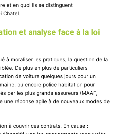
e et en quoi ils se distinguent
i Chatel.
tion et analyse face à la loi
ué à moraliser les pratiques, la question de la
lée. De plus en plus de particuliers
cation de voiture quelques jours pour un
emaine, ou encore police habitation pour
sés par les plus grands assureurs (MAAF,
mme une réponse agile à de nouveaux modes de
tion à couvrir ces contrats. En cause :