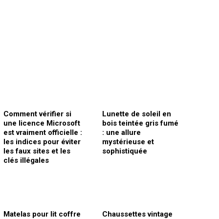
Comment vérifier si
Lunette de soleil en
une licence Microsoft
bois teintée gris fumé
est vraiment officielle :
: une allure
les indices pour éviter
mystérieuse et
les faux sites et les
sophistiquée
clés illégales
Matelas pour lit coffre
Chaussettes vintage