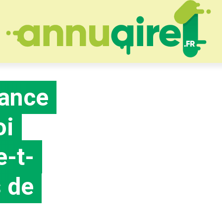
rance
oi
e-t-
s de