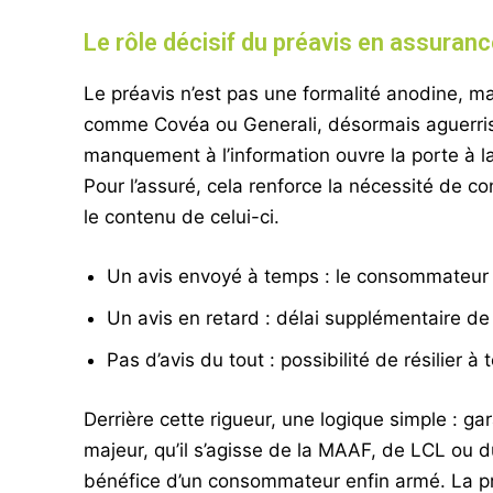
Le rôle décisif du préavis en assuran
Le préavis n’est pas une formalité anodine, mai
comme Covéa ou Generali, désormais aguerris à
manquement à l’information ouvre la porte à la 
Pour l’assuré, cela renforce la nécessité de con
le contenu de celui-ci.
Un avis envoyé à temps : le consommateur 
Un avis en retard : délai supplémentaire de 
Pas d’avis du tout : possibilité de résilier 
Derrière cette rigueur, une logique simple : g
majeur, qu’il s’agisse de la MAAF, de LCL ou du 
bénéfice d’un consommateur enfin armé. La pr