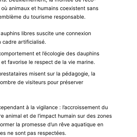
es où animaux et humains coexistent sans
l’emblème du tourisme responsable.
auphins libres suscite une connexion
cadre artificialisé.
 comportement et l’écologie des dauphins
et favorise le respect de la vie marine.
prestataires misent sur la pédagogie, la
 nombre de visiteurs pour préserver
ependant à la vigilance : l’accroissement du
tre animal et de l’impact humain sur des zones
former la promesse d’un rêve aquatique en
tes ne sont pas respectées.