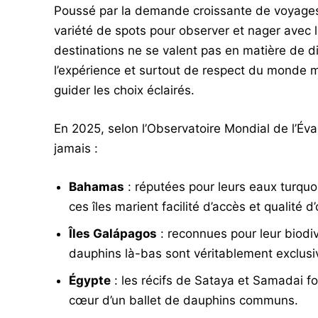
Poussé par la demande croissante de voyage
variété de spots pour observer et nager avec l
destinations ne se valent pas en matière de d
l’expérience et surtout de respect du monde 
guider les choix éclairés.
En 2025, selon l’Observatoire Mondial de l’Év
jamais :
Bahamas
: réputées pour leurs eaux turqu
ces îles marient facilité d’accès et qualité d
Îles Galápagos
: reconnues pour leur biodiv
dauphins là-bas sont véritablement exclusi
Égypte
: les récifs de Sataya et Samadai f
cœur d’un ballet de dauphins communs.