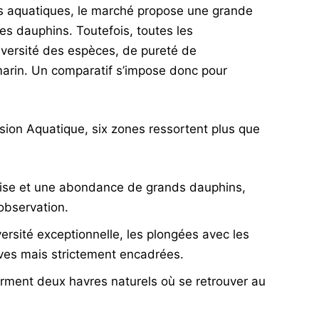
s aquatiques, le marché propose une grande
es dauphins. Toutefois, toutes les
iversité des espèces, de pureté de
marin. Un comparatif s’impose donc pour
asion Aquatique, six zones ressortent plus que
oise et une abondance de grands dauphins,
’observation.
ersité exceptionnelle, les plongées avec les
ves mais strictement encadrées.
orment deux havres naturels où se retrouver au