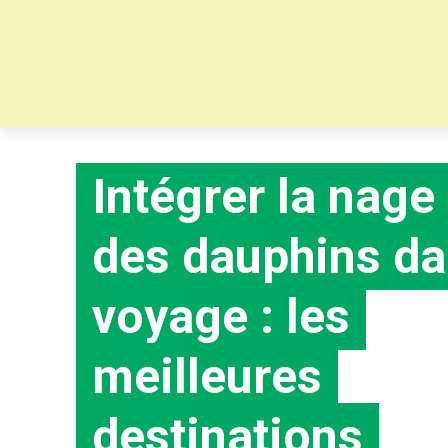
Intégrer la nage
des dauphins da
voyage : les
meilleures
destinations