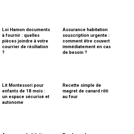
Loi Hamon documents
Assurance habitation
à fournir : quelles
souscription urgente :
pièces joindre à votre
comment être couvert
courrier de résiliation
immédiatement en cas
?
de besoin ?
Lit Montessori pour
Recette simple de
enfants de 18 mois :
magret de canard rôti
un espace sécurisé et
au four
autonome