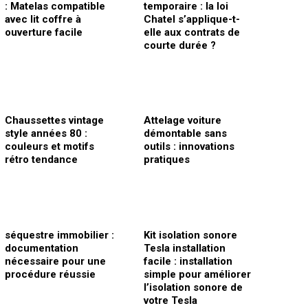
: Matelas compatible
temporaire : la loi
avec lit coffre à
Chatel s’applique-t-
ouverture facile
elle aux contrats de
courte durée ?
Chaussettes vintage
Attelage voiture
style années 80 :
démontable sans
couleurs et motifs
outils : innovations
rétro tendance
pratiques
séquestre immobilier :
Kit isolation sonore
documentation
Tesla installation
nécessaire pour une
facile : installation
procédure réussie
simple pour améliorer
l’isolation sonore de
votre Tesla