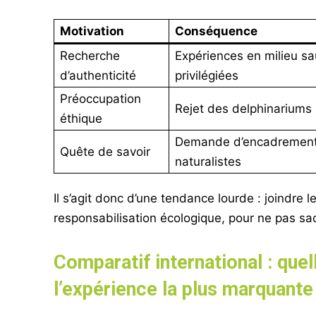
Motivation
Conséquence
Recherche
Expériences en milieu s
d’authenticité
privilégiées
Préoccupation
Rejet des delphinariums
éthique
Demande d’encadrement
Quête de savoir
naturalistes
Il s’agit donc d’une tendance lourde : joindre 
responsabilisation écologique, pour ne pas sacr
Comparatif international : quel
l’expérience la plus marquante