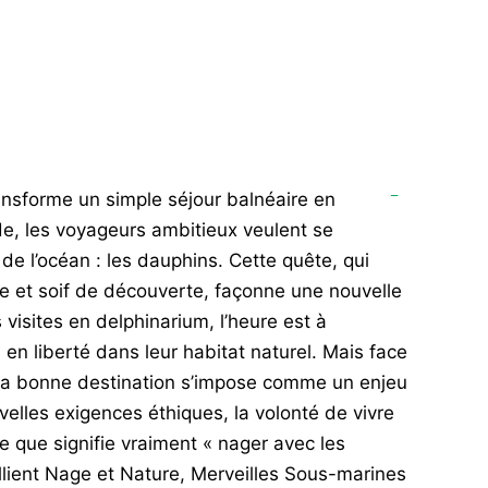
ansforme un simple séjour balnéaire en
slot gacor hari ini
bento4d
bento4d
slot gacor
bento4d
bento4d
bento4d
bento4d
bento4d
bento4d
bento4d
bento4d
link gacor
bento4d
bento4d
bento4d
bento4d
bento4d
bento4d
bento4d
bento4d
slot online
bento4d
bento4d
bento4d
bento4d
bento4d
bento4d
bento4d
bento4d
bento4d
bento4d
bento4d
bento4d
bento4d
bento4d
bento4d
bento4d
bento4d
bento4d
bento4d
bento4d
bento4d
bento4d
bento4d
bento4d
bento4d
bento4d
bento4d
bento4d
bento4d
bento4d
bento4d
bento4d
bento4d
bento4d
bento4d
bento4d
bento4d
situs toto
toto slot
link slot
de, les voyageurs ambitieux veulent se
 l’océan : les dauphins. Cette quête, qui
e et soif de découverte, façonne une nouvelle
visites en delphinarium, l’heure est à
en liberté dans leur habitat naturel. Mais face
 la bonne destination s’impose comme un enjeu
velles exigences éthiques, la volonté de vivre
ce que signifie vraiment « nager avec les
llient Nage et Nature, Merveilles Sous-marines