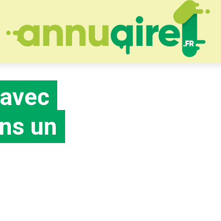
 avec
ns un