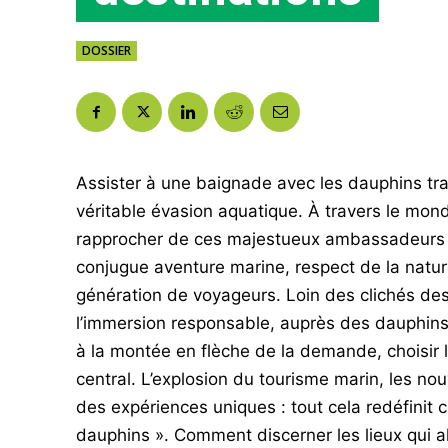
DOSSIER
Assister à une baignade avec les dauphins tr
véritable évasion aquatique. À travers le mon
rapprocher de ces majestueux ambassadeurs de
conjugue aventure marine, respect de la natur
génération de voyageurs. Loin des clichés des 
l’immersion responsable, auprès des dauphins 
à la montée en flèche de la demande, choisir
central. L’explosion du tourisme marin, les nou
des expériences uniques : tout cela redéfinit 
dauphins ». Comment discerner les lieux qui a