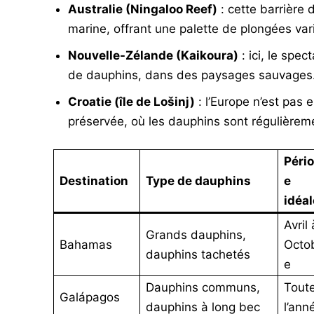
Australie (Ningaloo Reef)
: cette barrière 
marine, offrant une palette de plongées var
Nouvelle-Zélande (Kaikoura)
: ici, le spe
de dauphins, dans des paysages sauvages
Croatie (île de Lošinj)
: l’Europe n’est pas
préservée, où les dauphins sont régulièreme
Péri
Destination
Type de dauphins
e
idéal
Avril 
Grands dauphins,
Bahamas
Octo
dauphins tachetés
e
Dauphins communs,
Tout
Galápagos
dauphins à long bec
l’ann