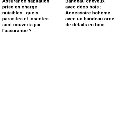
Assurance habitation
Bandeau cheveux
prise en charge
avec déco bois :
nuisibles : quels
Accessoire bohème
parasites et insectes
avec un bandeau orné
sont couverts par
de détails en bois
l’assurance ?