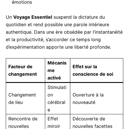
émotions
Un
Voyage Essentiel
suspend la dictature du
quotidien et rend possible une parole intérieure
authentique. Dans une ère obsédée par l’instantanéité
et la productivité, s’accorder ce temps long
d’expérimentation apporte une liberté profonde.
Mécanis
Facteur de
Effet sur la
me
changement
conscience de soi
activé
Stimulati
Changement
on
Ouverture à la
de lieu
cérébral
nouveauté
e
Rencontre de
Effet
Découverte de
nouvelles
miroir
nouvelles facettes