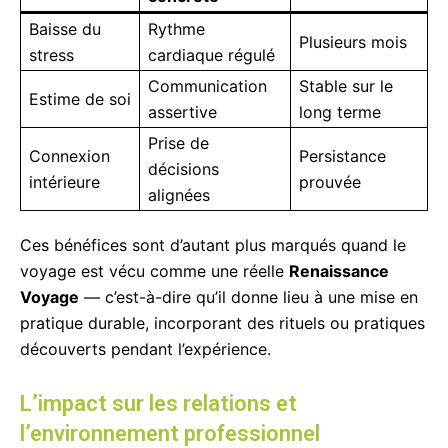
Baisse du
Rythme
Plusieurs mois
stress
cardiaque régulé
Communication
Stable sur le
Estime de soi
assertive
long terme
Prise de
Connexion
Persistance
décisions
intérieure
prouvée
alignées
Ces bénéfices sont d’autant plus marqués quand le
voyage est vécu comme une réelle
Renaissance
Voyage
— c’est-à-dire qu’il donne lieu à une mise en
pratique durable, incorporant des rituels ou pratiques
découverts pendant l’expérience.
L’impact sur les relations et
l’environnement professionnel