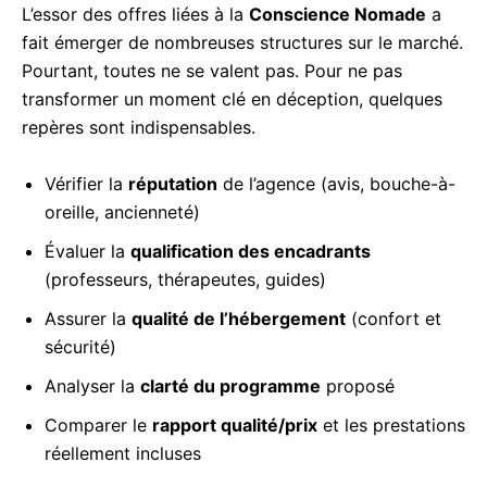
L’essor des offres liées à la
Conscience Nomade
a
fait émerger de nombreuses structures sur le marché.
Pourtant, toutes ne se valent pas. Pour ne pas
transformer un moment clé en déception, quelques
repères sont indispensables.
Vérifier la
réputation
de l’agence (avis, bouche-à-
oreille, ancienneté)
Évaluer la
qualification des encadrants
(professeurs, thérapeutes, guides)
Assurer la
qualité de l’hébergement
(confort et
sécurité)
Analyser la
clarté du programme
proposé
Comparer le
rapport qualité/prix
et les prestations
réellement incluses