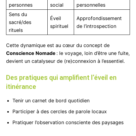
personnes
social
personnelles
Sens du
Éveil
Approfondissement
sacré/des
spirituel
de l’introspection
rituels
Cette dynamique est au cœur du concept de
Conscience Nomade
: le voyage, loin d’être une fuite,
devient un catalyseur de (re)connexion à l’essentiel.
Des pratiques qui amplifient l’éveil en
itinérance
Tenir un carnet de bord quotidien
Participer à des cercles de parole locaux
Pratiquer l’observation consciente des paysages