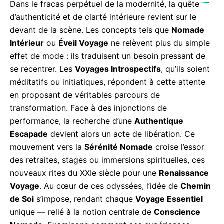
Dans le fracas perpétuel de la modernité, la quête
commercialpressuresonland.org
homejamesglobal.com
pafiboalemokab.org
gethighered.com
situs togel online
sydney night
thepubtheatre
slot gacor hari ini
situs slot gacor
situs slot gacor
situs slot gacor
situs slot gacor
situs slot gacor
situs slot gacor
situs slot gacor
situs slot gacor
situs slot gacor
situs slot gacor
situs slot gacor
login bento4d
slot gacor hari ini
link slot gacor
bandar togel
bandar togel
link slot gacor
link bento4d
situs gacor
togel online
prowlpr.com
situs gacor
togel online
slot thailand
slot thailand
situs gacor
slot thailand
slot thailand
situs gacor
slot thailand
situs gacor
situs gacor
bento4d
bento4d
situs togel
slot gacor
bento4d
situs togel
bento4d
situs togel
slot gacor
slot online
situs togel
situs togel
slot online
slot gacor
slot online
slot gacor
slot online
slot gacor
slot gacor
slot online
slot online
slot gacor
slot gacor
link gacor
slot gacor
slot gacor
situs togel
situs togel
situs togel
situs togel
situs togel
situs togel
situs togel
situs togel
situs togel
situs togel
slot gacor
slot gacor
situs togel
slot gacor
bento4d
slot online
slot gacor
link gacor
slot gacor
link gacor
slot gacor
slot gacor
slot online
slot online
slot gacor
slot gacor
slot gacor
situs togel
slot gacor
slot gacor
toto slot 4d
link gacor
slot online
bento4d
bento4d
slot gacor
bento4d
bento4d
bento4d
bento4d
bento4d
bento4d
bento4d
bento4d
link gacor
bento4d
bento4d
bento4d
bento4d
bento4d
bento4d
bento4d
bento4d
bento4d
slot online
bento4d
bento4d
bento4d
bento4d
bento4d
bento4d
bento4d
bento4d
bento4d
bento4d
bento4d
bento4d
bento4d
bento4d
bento4d
bento4d
bento4d
bento4d
bento4d
bento4d
bento4d
bento4d
bento4d
bento4d
bento4d
bento4d
bento4d
bento4d
bento4d
bento4d
bento4d
bento4d
bento4d
bento4d
bento4d
bento4d
bento4d
bento4d
situs toto
situs toto
situs slot
situs slot
toto togel
toto togel
toto togel
toto togel
toto togel
situs slot
toto togel
situs slot
situs slot
toto togel
toto togel
toto togel
toto togel
situs toto
situs slot
toto togel
situs slot
toto togel
toto togel
situs toto
slot resmi
situs toto
slot resmi
toto togel
toto togel
slot resmi
slot resmi
situs toto
toto togel
toto togel
toto togel
situs toto
slot resmi
toto togel
toto togel
toto togel
situs toto
situs slot
toto togel
situs slot
toto togel
situs toto
toto togel
toto togel
situs toto
toto togel
situs toto
toto togel
situs toto
toto togel
situs toto
link slot
toto slot
toto slot
toto slot
toto slot
link slot
toto slot
toto slot
link slot
toto slot
toto slot
toto slot
toto slot
toto slot
toto slot
toto slot
toto slot
toto slot
toto slot
toto slot
toto slot
toto slot
toto slot
toto slot
link slot
toto slot
toto slot
toto slot
toto slot
toto slot
toto slot
link slot
link slot
link slot
pmtoto
toto slot
link slot
togel
rtp slot
togel
toto
toto
toto
toto
toto
toto
toto
toto
toto
slot
toto
toto
d’authenticité et de clarté intérieure revient sur le
devant de la scène. Les concepts tels que
Nomade
Intérieur
ou
Éveil Voyage
ne relèvent plus du simple
effet de mode : ils traduisent un besoin pressant de
se recentrer. Les
Voyages Introspectifs
, qu’ils soient
méditatifs ou initiatiques, répondent à cette attente
en proposant de véritables parcours de
transformation. Face à des injonctions de
performance, la recherche d’une
Authentique
Escapade
devient alors un acte de libération. Ce
mouvement vers la
Sérénité Nomade
croise l’essor
des retraites, stages ou immersions spirituelles, ces
nouveaux rites du XXIe siècle pour une
Renaissance
Voyage
. Au cœur de ces odyssées, l’idée de
Chemin
de Soi
s’impose, rendant chaque
Voyage Essentiel
unique — relié à la notion centrale de
Conscience