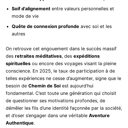
Soif d’alignement
entre valeurs personnelles et
mode de vie
Quête de connexion profonde
avec soi et les
autres
On retrouve cet engouement dans le succès massif
des
retraites méditatives
, des
expéditions
spirituelles
ou encore des voyages visant la pleine
conscience. En 2025, le taux de participation à de
telles expériences ne cesse d’augmenter, signe que le
besoin de
Chemin de Soi
est aujourd’hui
fondamental. C’est toute une génération qui choisit
de questionner ses motivations profondes, de
démêler les fils d’une identité façonnée par la société,
et d’oser s’engager dans une véritable
Aventure
Authentique
.