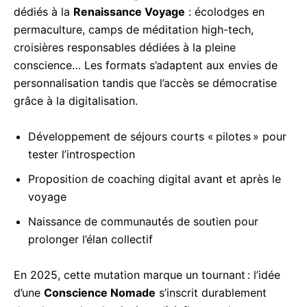
dédiés à la
Renaissance Voyage
: écolodges en
permaculture, camps de méditation high-tech,
croisières responsables dédiées à la pleine
conscience… Les formats s’adaptent aux envies de
personnalisation tandis que l’accès se démocratise
grâce à la digitalisation.
Développement de séjours courts « pilotes » pour
tester l’introspection
Proposition de coaching digital avant et après le
voyage
Naissance de communautés de soutien pour
prolonger l’élan collectif
En 2025, cette mutation marque un tournant : l’idée
d’une
Conscience Nomade
s’inscrit durablement