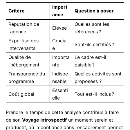
Import
Critère
Question à poser
ance
Réputation de
Quelles sont les
Élevée
l’agence
références ?
Expertise des
Crucial
Sont-ils certifiés ?
intervenants
e
Qualité de
Importa
Le cadre est-il
l’hébergement
nte
paisible ?
Transparence du
Indispe
Quelles activités sont
programme
nsable
proposées ?
Essenti
Coût global
Tout est-il inclus ?
elle
Prendre le temps de cette analyse contribue à faire
de son
Voyage Introspectif
un moment serein et
productif, où la confiance dans l’encadrement permet