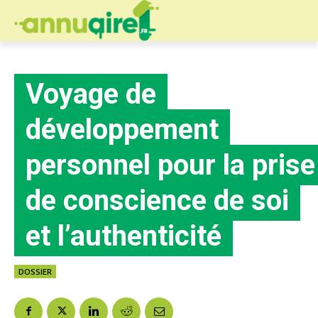
Voyage de
développement
personnel pour la prise
de conscience de soi
et l’authenticité
DOSSIER