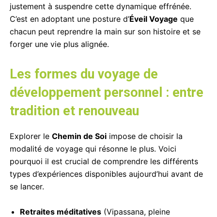
justement à suspendre cette dynamique effrénée.
C’est en adoptant une posture d’
Éveil Voyage
que
chacun peut reprendre la main sur son histoire et se
forger une vie plus alignée.
Les formes du voyage de
développement personnel : entre
tradition et renouveau
Explorer le
Chemin de Soi
impose de choisir la
modalité de voyage qui résonne le plus. Voici
pourquoi il est crucial de comprendre les différents
types d’expériences disponibles aujourd’hui avant de
se lancer.
Retraites méditatives
(Vipassana, pleine