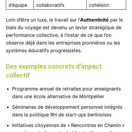
d’équipe
collaboratifs
cohésion
Loin d’être un luxe, le travail sur l’
Authenticité
par le
biais du voyage est devenu un levier stratégique de
performance collective, à l’instar de ce que l’on
observe déjà dans les entreprises pionnières ou les
systèmes éducatifs progressistes.
Des exemples concrets d’impact
collectif
Programme annuel de retraites pour enseignants
dans une école alternative de Montpellier
Séminaires de développement personnel intégrés
dans la politique RH de start-ups berlinoises
Initiatives citoyennes de « Rencontres en Chemin »