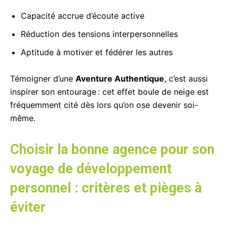
Capacité accrue d’écoute active
Réduction des tensions interpersonnelles
Aptitude à motiver et fédérer les autres
Témoigner d’une
Aventure Authentique
, c’est aussi
inspirer son entourage : cet effet boule de neige est
fréquemment cité dès lors qu’on ose devenir soi-
même.
Choisir la bonne agence pour son
voyage de développement
personnel : critères et pièges à
éviter