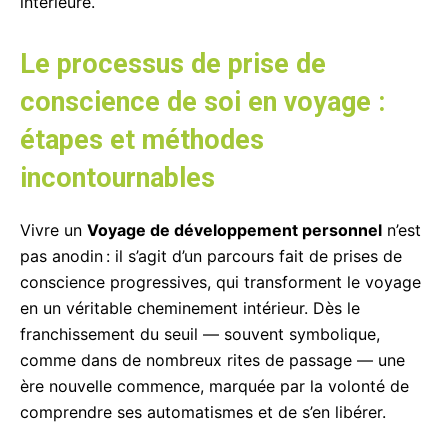
intérieure.
Le processus de prise de
conscience de soi en voyage :
étapes et méthodes
incontournables
Vivre un
Voyage de développement personnel
n’est
pas anodin : il s’agit d’un parcours fait de prises de
conscience progressives, qui transforment le voyage
en un véritable cheminement intérieur. Dès le
franchissement du seuil — souvent symbolique,
comme dans de nombreux rites de passage — une
ère nouvelle commence, marquée par la volonté de
comprendre ses automatismes et de s’en libérer.