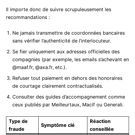
Il importe donc de suivre scrupuleusement les
recommandations :
Ne jamais transmettre de coordonnées bancaires
sans vérifier l’authenticité de l’interlocuteur.
Se fier uniquement aux adresses officielles des
compagnies (par exemple, les emails s’achevant en
@maaf.fr, @axa.fr, etc.).
Refuser tout paiement en dehors des honoraires
de courtage clairement contractualisés.
Consulter des guides d’accompagnement comme
ceux publiés par Meilleurtaux, Macif ou Generali.
Type de
Réaction
Symptôme clé
fraude
conseillée