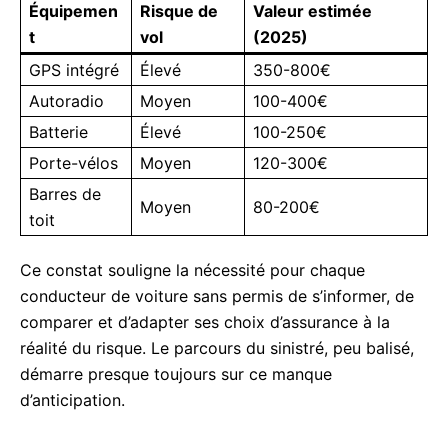
Équipemen
Risque de
Valeur estimée
t
vol
(2025)
GPS intégré
Élevé
350-800€
Autoradio
Moyen
100-400€
Batterie
Élevé
100-250€
Porte-vélos
Moyen
120-300€
Barres de
Moyen
80-200€
toit
Ce constat souligne la nécessité pour chaque
conducteur de voiture sans permis de s’informer, de
comparer et d’adapter ses choix d’assurance à la
réalité du risque. Le parcours du sinistré, peu balisé,
démarre presque toujours sur ce manque
d’anticipation.