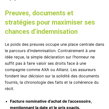
Preuves, documents et
stratégies pour maximiser ses
chances d’indemnisation
Le poids des preuves occupe une place centrale dans
le parcours d’indemnisation. Contrairement à une
idée reçue, la simple déclaration sur l’honneur ne
suffit pas à faire valoir ses droits face à une
compagnie comme AXA ou Allianz. Les assureurs
fondent leur décision sur la solidité des documents
fournis, la chronologie des faits et la cohérence du
récit.
Facture nominative d’achat de l’accessoire,
mentionnant la date et le prix exacts.