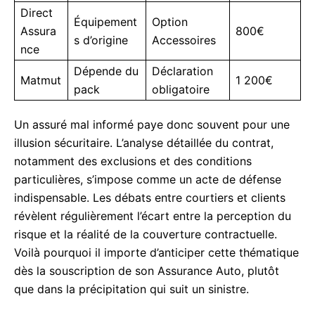
Direct
Équipement
Option
Assura
800€
s d’origine
Accessoires
nce
Dépende du
Déclaration
Matmut
1 200€
pack
obligatoire
Un assuré mal informé paye donc souvent pour une
illusion sécuritaire. L’analyse détaillée du contrat,
notamment des exclusions et des conditions
particulières, s’impose comme un acte de défense
indispensable. Les débats entre courtiers et clients
révèlent régulièrement l’écart entre la perception du
risque et la réalité de la couverture contractuelle.
Voilà pourquoi il importe d’anticiper cette thématique
dès la souscription de son Assurance Auto, plutôt
que dans la précipitation qui suit un sinistre.