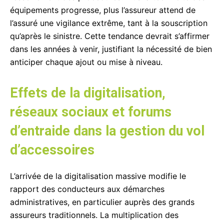
équipements progresse, plus l’assureur attend de
l’assuré une vigilance extrême, tant à la souscription
qu’après le sinistre. Cette tendance devrait s’affirmer
dans les années à venir, justifiant la nécessité de bien
anticiper chaque ajout ou mise à niveau.
Effets de la digitalisation,
réseaux sociaux et forums
d’entraide dans la gestion du vol
d’accessoires
L’arrivée de la digitalisation massive modifie le
rapport des conducteurs aux démarches
administratives, en particulier auprès des grands
assureurs traditionnels. La multiplication des