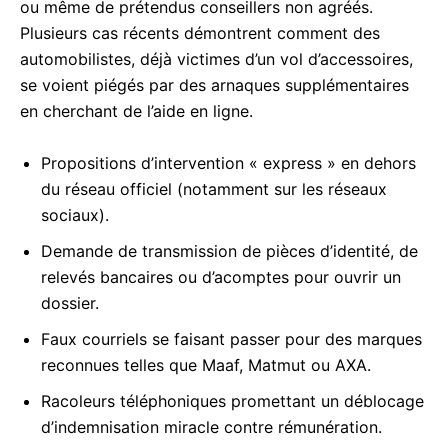
ou même de prétendus conseillers non agréés.
Plusieurs cas récents démontrent comment des
automobilistes, déjà victimes d’un vol d’accessoires,
se voient piégés par des arnaques supplémentaires
en cherchant de l’aide en ligne.
Propositions d’intervention « express » en dehors
du réseau officiel (notamment sur les réseaux
sociaux).
Demande de transmission de pièces d’identité, de
relevés bancaires ou d’acomptes pour ouvrir un
dossier.
Faux courriels se faisant passer pour des marques
reconnues telles que Maaf, Matmut ou AXA.
Racoleurs téléphoniques promettant un déblocage
d’indemnisation miracle contre rémunération.