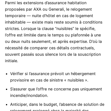
Parmi les extensions d’assurance habitation
proposées par AXA ou Generali, le relogement
temporaire — nuite d’hôtel en cas de logement
inhabitable — existe mais reste soumis à conditions
strictes. Lorsque la clause “nuisibles” le spécifie,
l’offre est limitée dans le temps ou plafonnée à une
ou deux nuits seulement, et après expertise. D’où la
nécessité de comparer ces détails contractuels,
souvent passés sous silence lors de la souscription
initiale.
Vérifier si l’assurance prévoit un hébergement
provisoire en cas de sinistre « nuisibles ».
S’assurer que l’offre ne concerne pas uniquement
incendie/inondation.
Anticiper, dans le budget, l’absence de solution de
relogement prolongé chez la majorité des