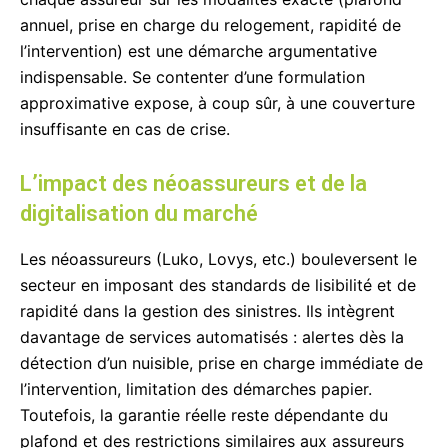
annuel, prise en charge du relogement, rapidité de
l’intervention) est une démarche argumentative
indispensable. Se contenter d’une formulation
approximative expose, à coup sûr, à une couverture
insuffisante en cas de crise.
L’impact des néoassureurs et de la
digitalisation du marché
Les néoassureurs (Luko, Lovys, etc.) bouleversent le
secteur en imposant des standards de lisibilité et de
rapidité dans la gestion des sinistres. Ils intègrent
davantage de services automatisés : alertes dès la
détection d’un nuisible, prise en charge immédiate de
l’intervention, limitation des démarches papier.
Toutefois, la garantie réelle reste dépendante du
plafond et des restrictions similaires aux assureurs