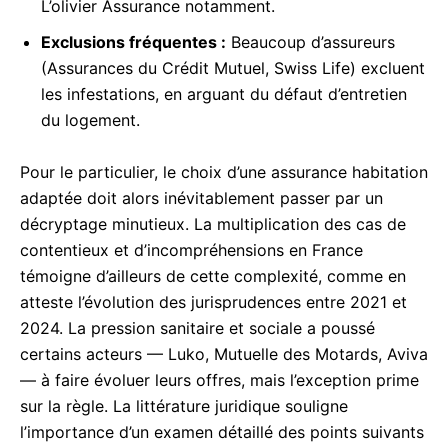
L’olivier Assurance notamment.
Exclusions fréquentes :
Beaucoup d’assureurs
(Assurances du Crédit Mutuel, Swiss Life) excluent
les infestations, en arguant du défaut d’entretien
du logement.
Pour le particulier, le choix d’une assurance habitation
adaptée doit alors inévitablement passer par un
décryptage minutieux. La multiplication des cas de
contentieux et d’incompréhensions en France
témoigne d’ailleurs de cette complexité, comme en
atteste l’évolution des jurisprudences entre 2021 et
2024. La pression sanitaire et sociale a poussé
certains acteurs — Luko, Mutuelle des Motards, Aviva
— à faire évoluer leurs offres, mais l’exception prime
sur la règle. La littérature juridique souligne
l’importance d’un examen détaillé des points suivants