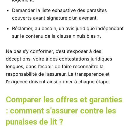
Demander la liste exhaustive des parasites
couverts avant signature d’un avenant.
Réclamer, au besoin, un avis juridique indépendant
sur le contenu de la clause « nuisibles ».
Ne pas s’y conformer, c’est s’exposer à des
déceptions, voire à des contestations juridiques
longues, dans l’espoir de faire reconnaître la
responsabilité de l’assureur. La transparence et
l’exigence doivent ainsi primer à chaque étape.
Comparer les offres et garanties
: comment s’assurer contre les
punaises de lit ?