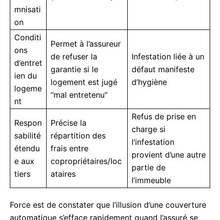
mnisati
on
Conditi
Permet à l’assureur
ons
de refuser la
Infestation liée à un
d’entret
garantie si le
défaut manifeste
ien du
logement est jugé
d’hygiène
logeme
“mal entretenu”
nt
Refus de prise en
Respon
Précise la
charge si
sabilité
répartition des
l’infestation
étendu
frais entre
provient d’une autre
e aux
copropriétaires/loc
partie de
tiers
ataires
l’immeuble
Force est de constater que l’illusion d’une couverture
automatique s’efface rapidement quand l’assuré se