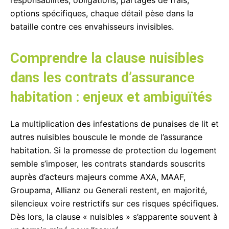
options spécifiques, chaque détail pèse dans la
bataille contre ces envahisseurs invisibles.
Comprendre la clause nuisibles
dans les contrats d’assurance
habitation : enjeux et ambiguïtés
La multiplication des infestations de punaises de lit et
autres nuisibles bouscule le monde de l’assurance
habitation. Si la promesse de protection du logement
semble s’imposer, les contrats standards souscrits
auprès d’acteurs majeurs comme AXA, MAAF,
Groupama, Allianz ou Generali restent, en majorité,
silencieux voire restrictifs sur ces risques spécifiques.
Dès lors, la clause « nuisibles » s’apparente souvent à