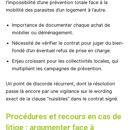
l’impossibilité d’une prévention totale face à la
mobilité des parasites d’un logement à l’autre.
Importance de documenter chaque achat de
mobilier ou déménagement.
Nécessité de vérifier le contrat pour juger du bien-
fondé d’un éventuel refus de prise en charge.
Enjeu croissant pour les collectivités locales, qui
multiplient les campagnes de prévention.
Un point de discorde récurrent, dont la résolution
passe là encore par une vigilance sur le wording
exact de la clause “nuisibles” dans le contrat signé.
Procédures et recours en cas de
litige : argumenter face à