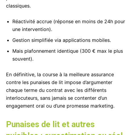
classiques.
Réactivité accrue (réponse en moins de 24h pour
une intervention).
Gestion simplifiée via applications mobiles.
Mais plafonnement identique (300 € max le plus
souvent).
En définitive, la course à la meilleure assurance
contre les punaises de lit impose d’argumenter
chaque terme du contrat avec les différents
interlocuteurs, sans jamais se contenter d’un
engagement oral ou d’une promesse marketing.
Punaises de lit et autres