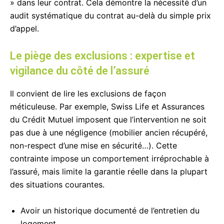
» dans leur contrat. Cela démontre la nécessité d’un
audit systématique du contrat au-delà du simple prix
d’appel.
Le piège des exclusions : expertise et
vigilance du côté de l’assuré
Il convient de lire les exclusions de façon
méticuleuse. Par exemple, Swiss Life et Assurances
du Crédit Mutuel imposent que l’intervention ne soit
pas due à une négligence (mobilier ancien récupéré,
non-respect d’une mise en sécurité…). Cette
contrainte impose un comportement irréprochable à
l’assuré, mais limite la garantie réelle dans la plupart
des situations courantes.
Avoir un historique documenté de l’entretien du
logement.