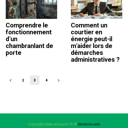
Comprendre le
Comment un
fonctionnement
courtier en
d’un
énergie peut-il
chambranlant de
m’aider lors de
porte
démarches
administratives ?
2
3
4
Copyright www.annuaire1.fr ©
Mentions web