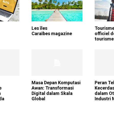
m
Les îles
Tourisme.
Caraïbes magazine
officiel 
tourisme
n
Masa Depan Komputasi
Peran Te
e
Awan: Transformasi
Kecerdas
n
Digital dalam Skala
dalam Ot
da
Global
Industri