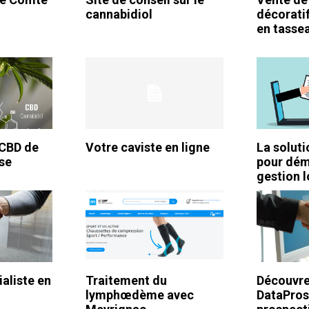
cannabidiol
décorati
en tasse
CBD de
Votre caviste en ligne
La soluti
sse
pour déma
gestion l
ialiste en
Traitement du
Découvre
lymphœdème avec
DataPros