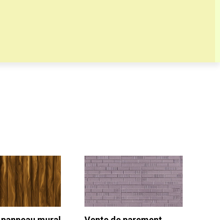
 panneau mural
Vente de parement