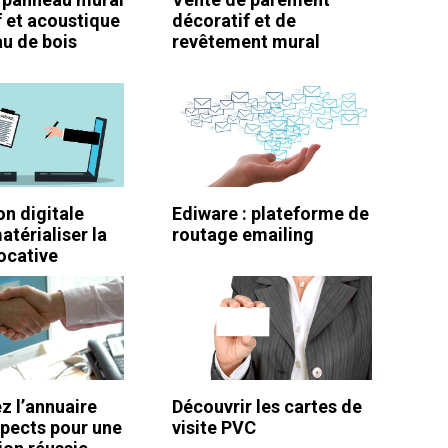
f et acoustique
décoratif et de
au de bois
revêtement mural
on digitale
Ediware : plateforme de
térialiser la
routage emailing
ocative
z l’annuaire
Découvrir les cartes de
pects pour une
visite PVC