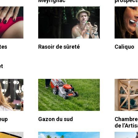
Meyrignac
prospect
tes
Rasoir de sûreté
Caliquo
et
eup
Gazon du sud
Chambres
de l’Arti