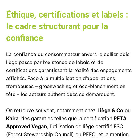
Éthique, certifications et labels :
le cadre structurant pour la
confiance
La confiance du consommateur envers le collier bois
liège passe par l’existence de labels et de
certifications garantissant la réalité des engagements
affichés. Face à la multiplication d’appellations
trompeuses – greenwashing et éco-blanchiment en
tête – les acteurs authentiques se démarquent.
On retrouve souvent, notamment chez
Liège & Co
ou
Kaira
, des garanties telles que la certification
PETA
Approved Vegan
, l’utilisation de liège certifié FSC
(Forest Stewardship Council) ou PEFC, et la mention