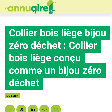
Collier bois liège bijou
zéro déchet : Collier
bois liège conçu
comme un bijou zéro
déchet
DOSSIER