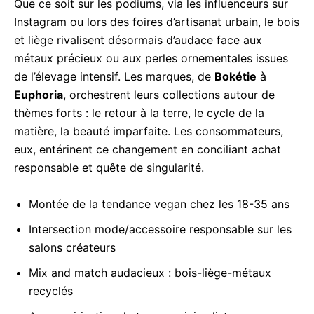
Que ce soit sur les podiums, via les influenceurs sur
Instagram ou lors des foires d’artisanat urbain, le bois
et liège rivalisent désormais d’audace face aux
métaux précieux ou aux perles ornementales issues
de l’élevage intensif. Les marques, de
Bokétie
à
Euphoria
, orchestrent leurs collections autour de
thèmes forts : le retour à la terre, le cycle de la
matière, la beauté imparfaite. Les consommateurs,
eux, entérinent ce changement en conciliant achat
responsable et quête de singularité.
Montée de la tendance vegan chez les 18-35 ans
Intersection mode/accessoire responsable sur les
salons créateurs
Mix and match audacieux : bois-liège-métaux
recyclés