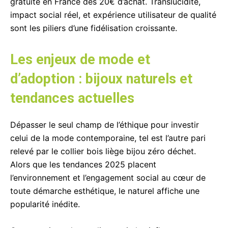
gratuite en France dès 20€ d’achat. Translucidité,
impact social réel, et expérience utilisateur de qualité
sont les piliers d’une fidélisation croissante.
Les enjeux de mode et
d’adoption : bijoux naturels et
tendances actuelles
Dépasser le seul champ de l’éthique pour investir
celui de la mode contemporaine, tel est l’autre pari
relevé par le collier bois liège bijou zéro déchet.
Alors que les tendances 2025 placent
l’environnement et l’engagement social au cœur de
toute démarche esthétique, le naturel affiche une
popularité inédite.