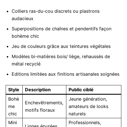
Colliers ras-du-cou discrets ou plastrons
audacieux
Superpositions de chaînes et pendentifs façon
bohème chic
Jeu de couleurs grâce aux teintures végétales
Modèles bi-matières bois/ liège, rehaussés de
métal recyclé
Editions limitées aux finitions artisanales soignées
Style
Description
Public ciblé
Bohè
Jeune génération,
Enchevêtrements,
me
amateurs de looks
motifs floraux
chic
naturels
Mini
Professionnels,
Lignes épurées,