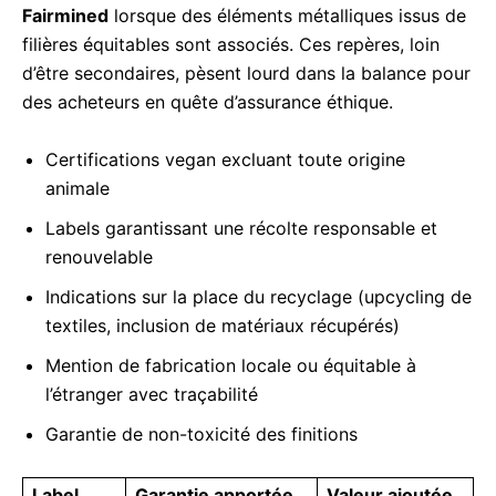
Fairmined
lorsque des éléments métalliques issus de
filières équitables sont associés. Ces repères, loin
d’être secondaires, pèsent lourd dans la balance pour
des acheteurs en quête d’assurance éthique.
Certifications vegan excluant toute origine
animale
Labels garantissant une récolte responsable et
renouvelable
Indications sur la place du recyclage (upcycling de
textiles, inclusion de matériaux récupérés)
Mention de fabrication locale ou équitable à
l’étranger avec traçabilité
Garantie de non-toxicité des finitions
Label
Garantie apportée
Valeur ajoutée