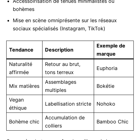
Accessoirisation de tenues minimalistes ou
bohèmes
Mise en scène omniprésente sur les réseaux
sociaux spécialisés (Instagram, TikTok)
Exemple de
Tendance
Description
marque
Naturalité
Retour au brut,
Euphoria
affirmée
tons terreux
Assemblages
Mix matières
Bokétie
multiples
Vegan
Labellisation stricte
Nohoko
éthique
Accumulation de
Bohème chic
Bamboo Chic
colliers