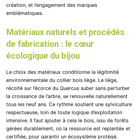
création, et l’engagement des marques
emblématiques.
Matériaux naturels et procédés
de fabrication : le cœur
écologique du bijou
Le choix des matériaux conditionne la légitimité
environnementale du collier bois liège. Le liège,
récolté sur l’écorce du Quercus suber sans perturber
la croissance de l’arbre, se renouvelle naturellement
tous les neuf ans. Ce rythme soutient une sylviculture
respectueuse, loin de toute logique d’exploitation
intensive. Il faut ajouter à cela le bois, issu de forêts
gérées durablement, où la ressource est replantée et
certifiée, pour garantir un écosystème protégé.