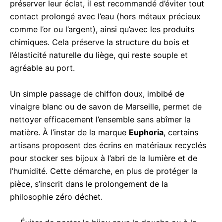
préserver leur éclat, il est recommandé d’éviter tout
contact prolongé avec l’eau (hors métaux précieux
comme l’or ou l’argent), ainsi qu’avec les produits
chimiques. Cela préserve la structure du bois et
l’élasticité naturelle du liège, qui reste souple et
agréable au port.
Un simple passage de chiffon doux, imbibé de
vinaigre blanc ou de savon de Marseille, permet de
nettoyer efficacement l’ensemble sans abîmer la
matière. À l’instar de la marque
Euphoria
, certains
artisans proposent des écrins en matériaux recyclés
pour stocker ses bijoux à l’abri de la lumière et de
l’humidité. Cette démarche, en plus de protéger la
pièce, s’inscrit dans le prolongement de la
philosophie zéro déchet.