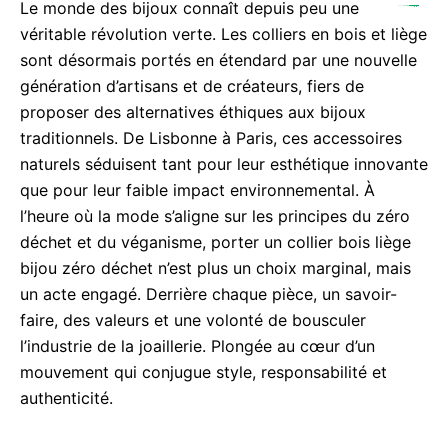
Le monde des bijoux connaît depuis peu une
commercialpressuresonland.org
homejamesglobal.com
pafiboalemokab.org
gethighered.com
situs togel online
sydney night
thepubtheatre
slot gacor hari ini
situs slot gacor
situs slot gacor
situs slot gacor
situs slot gacor
situs slot gacor
situs slot gacor
situs slot gacor
situs slot gacor
situs slot gacor
situs slot gacor
situs slot gacor
link slot gacor
bandar togel
bandar togel
link slot gacor
situs gacor
togel online
prowlpr.com
situs gacor
togel online
slot thailand
slot thailand
situs gacor
slot thailand
slot thailand
situs gacor
slot thailand
situs gacor
situs togel
slot gacor
bento4d
situs togel
bento4d
situs togel
slot gacor
slot online
situs togel
situs togel
slot online
slot gacor
slot online
slot gacor
slot gacor
slot online
slot gacor
slot gacor
slot online
slot online
slot gacor
slot gacor
link gacor
slot gacor
slot gacor
situs togel
situs togel
situs togel
situs togel
situs togel
situs togel
situs togel
situs togel
situs togel
situs togel
slot gacor
slot gacor
situs togel
slot gacor
slot online
slot gacor
link gacor
slot gacor
link gacor
slot gacor
slot gacor
slot online
slot online
slot gacor
slot gacor
slot gacor
situs togel
slot gacor
slot gacor
toto slot 4d
bento4d
situs toto
situs slot
situs slot
toto togel
toto togel
toto togel
toto togel
toto togel
situs slot
toto togel
situs slot
situs slot
toto togel
toto togel
toto togel
toto togel
situs toto
situs slot
toto togel
situs slot
toto togel
toto togel
situs toto
slot resmi
toto togel
situs toto
slot resmi
toto togel
toto togel
slot resmi
slot resmi
toto togel
situs toto
toto togel
toto togel
toto togel
situs toto
slot resmi
toto togel
toto togel
toto togel
situs toto
situs slot
toto togel
situs slot
toto togel
situs toto
toto togel
toto togel
situs toto
toto togel
situs toto
toto togel
toto slot
toto slot
toto slot
toto slot
link slot
toto slot
toto slot
link slot
toto slot
toto slot
toto slot
toto slot
toto slot
toto slot
toto slot
toto slot
toto slot
toto slot
toto slot
toto slot
toto slot
toto slot
toto slot
link slot
toto slot
toto slot
toto slot
toto slot
toto slot
toto slot
link slot
link slot
togel
rtp slot
togel
toto
toto
toto
toto
toto
toto
toto
toto
toto
slot
toto
véritable révolution verte. Les colliers en bois et liège
sont désormais portés en étendard par une nouvelle
génération d’artisans et de créateurs, fiers de
proposer des alternatives éthiques aux bijoux
traditionnels. De Lisbonne à Paris, ces accessoires
naturels séduisent tant pour leur esthétique innovante
que pour leur faible impact environnemental. À
l’heure où la mode s’aligne sur les principes du zéro
déchet et du véganisme, porter un collier bois liège
bijou zéro déchet n’est plus un choix marginal, mais
un acte engagé. Derrière chaque pièce, un savoir-
faire, des valeurs et une volonté de bousculer
l’industrie de la joaillerie. Plongée au cœur d’un
mouvement qui conjugue style, responsabilité et
authenticité.