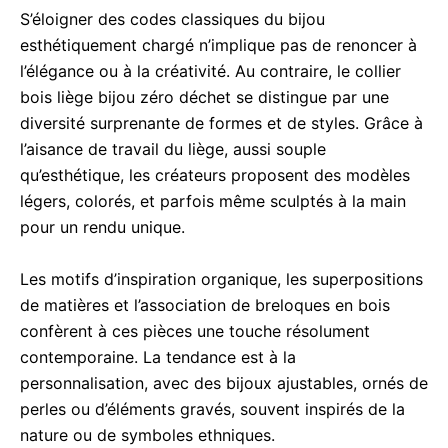
S’éloigner des codes classiques du bijou
esthétiquement chargé n’implique pas de renoncer à
l’élégance ou à la créativité. Au contraire, le collier
bois liège bijou zéro déchet se distingue par une
diversité surprenante de formes et de styles. Grâce à
l’aisance de travail du liège, aussi souple
qu’esthétique, les créateurs proposent des modèles
légers, colorés, et parfois même sculptés à la main
pour un rendu unique.
Les motifs d’inspiration organique, les superpositions
de matières et l’association de breloques en bois
confèrent à ces pièces une touche résolument
contemporaine. La tendance est à la
personnalisation, avec des bijoux ajustables, ornés de
perles ou d’éléments gravés, souvent inspirés de la
nature ou de symboles ethniques.