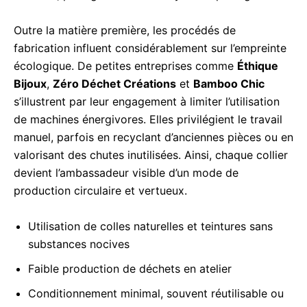
Outre la matière première, les procédés de
fabrication influent considérablement sur l’empreinte
écologique. De petites entreprises comme
Éthique
Bijoux
,
Zéro Déchet Créations
et
Bamboo Chic
s’illustrent par leur engagement à limiter l’utilisation
de machines énergivores. Elles privilégient le travail
manuel, parfois en recyclant d’anciennes pièces ou en
valorisant des chutes inutilisées. Ainsi, chaque collier
devient l’ambassadeur visible d’un mode de
production circulaire et vertueux.
Utilisation de colles naturelles et teintures sans
substances nocives
Faible production de déchets en atelier
Conditionnement minimal, souvent réutilisable ou