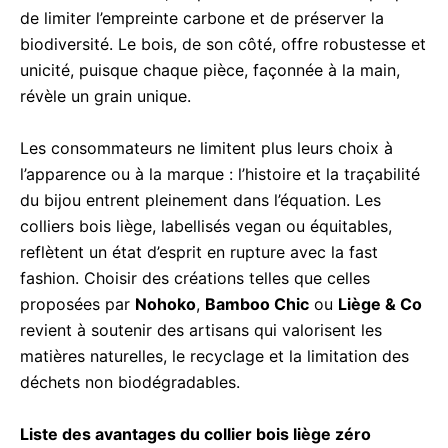
de limiter l’empreinte carbone et de préserver la
biodiversité. Le bois, de son côté, offre robustesse et
unicité, puisque chaque pièce, façonnée à la main,
révèle un grain unique.
Les consommateurs ne limitent plus leurs choix à
l’apparence ou à la marque : l’histoire et la traçabilité
du bijou entrent pleinement dans l’équation. Les
colliers bois liège, labellisés vegan ou équitables,
reflètent un état d’esprit en rupture avec la fast
fashion. Choisir des créations telles que celles
proposées par
Nohoko
,
Bamboo Chic
ou
Liège & Co
revient à soutenir des artisans qui valorisent les
matières naturelles, le recyclage et la limitation des
déchets non biodégradables.
Liste des avantages du collier bois liège zéro