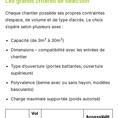
Les grands critères de sélection
Chaque chantier possède ses propres contraintes
d’espace, de volume et de type d’accès. Le choix
s’opère selon plusieurs axes :
3
3
Capacité (de 3m
à 30m
)
Dimensions – compatibilité avec les entrées de
chantier
Type d’ouverture (portes battantes, ouverture
supérieure)
Polyvalence (benne avec ou sans hayon, modèles
basculants)
Charge maximale supportée (poids autorisé)
Vol
Accessibilit