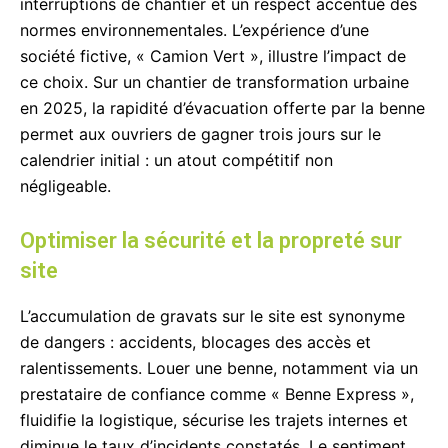
interruptions de chantier et un respect accentué des
normes environnementales. L’expérience d’une
société fictive, « Camion Vert », illustre l’impact de
ce choix. Sur un chantier de transformation urbaine
en 2025, la rapidité d’évacuation offerte par la benne
permet aux ouvriers de gagner trois jours sur le
calendrier initial : un atout compétitif non
négligeable.
Optimiser la sécurité et la propreté sur
site
L’accumulation de gravats sur le site est synonyme
de dangers : accidents, blocages des accès et
ralentissements. Louer une benne, notamment via un
prestataire de confiance comme « Benne Express »,
fluidifie la logistique, sécurise les trajets internes et
diminue le taux d’incidents constatés. Le sentiment