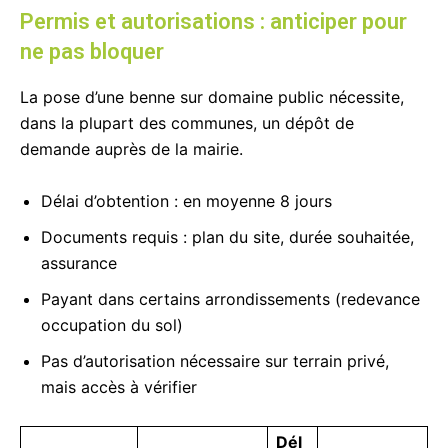
Permis et autorisations : anticiper pour
ne pas bloquer
La pose d’une benne sur domaine public nécessite,
dans la plupart des communes, un dépôt de
demande auprès de la mairie.
Délai d’obtention : en moyenne 8 jours
Documents requis : plan du site, durée souhaitée,
assurance
Payant dans certains arrondissements (redevance
occupation du sol)
Pas d’autorisation nécessaire sur terrain privé,
mais accès à vérifier
Dél