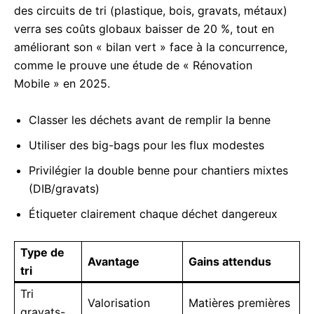
des circuits de tri (plastique, bois, gravats, métaux)
verra ses coûts globaux baisser de 20 %, tout en
améliorant son « bilan vert » face à la concurrence,
comme le prouve une étude de « Rénovation
Mobile » en 2025.
Classer les déchets avant de remplir la benne
Utiliser des big-bags pour les flux modestes
Privilégier la double benne pour chantiers mixtes
(DIB/gravats)
Étiqueter clairement chaque déchet dangereux
Type de
Avantage
Gains attendus
tri
Tri
Valorisation
Matières premières
gravats-