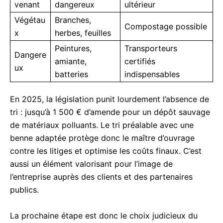
venant
dangereux
ultérieur
Végétau
Branches,
Compostage possible
x
herbes, feuilles
Peintures,
Transporteurs
Dangere
amiante,
certifiés
ux
batteries
indispensables
En 2025, la législation punit lourdement l’absence de
tri : jusqu’à 1 500 € d’amende pour un dépôt sauvage
de matériaux polluants. Le tri préalable avec une
benne adaptée protège donc le maître d’ouvrage
contre les litiges et optimise les coûts finaux. C’est
aussi un élément valorisant pour l’image de
l’entreprise auprès des clients et des partenaires
publics.
La prochaine étape est donc le choix judicieux du