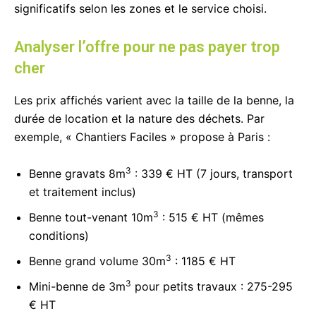
significatifs selon les zones et le service choisi.
Analyser l’offre pour ne pas payer trop
cher
Les prix affichés varient avec la taille de la benne, la
durée de location et la nature des déchets. Par
exemple, « Chantiers Faciles » propose à Paris :
3
Benne gravats 8m
: 339 € HT (7 jours, transport
et traitement inclus)
3
Benne tout-venant 10m
: 515 € HT (mêmes
conditions)
3
Benne grand volume 30m
: 1185 € HT
3
Mini-benne de 3m
pour petits travaux : 275-295
€ HT