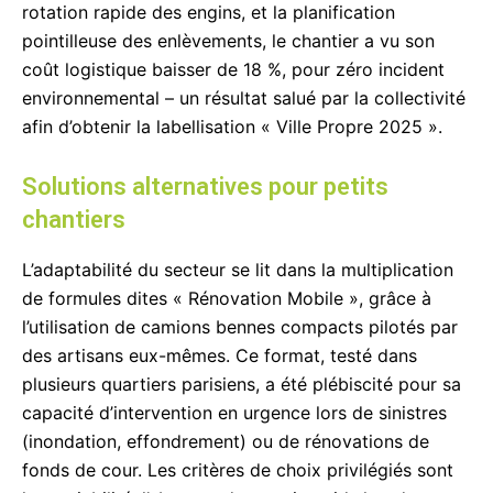
rotation rapide des engins, et la planification
pointilleuse des enlèvements, le chantier a vu son
coût logistique baisser de 18 %, pour zéro incident
environnemental – un résultat salué par la collectivité
afin d’obtenir la labellisation « Ville Propre 2025 ».
Solutions alternatives pour petits
chantiers
L’adaptabilité du secteur se lit dans la multiplication
de formules dites « Rénovation Mobile », grâce à
l’utilisation de camions bennes compacts pilotés par
des artisans eux-mêmes. Ce format, testé dans
plusieurs quartiers parisiens, a été plébiscité pour sa
capacité d’intervention en urgence lors de sinistres
(inondation, effondrement) ou de rénovations de
fonds de cour. Les critères de choix privilégiés sont