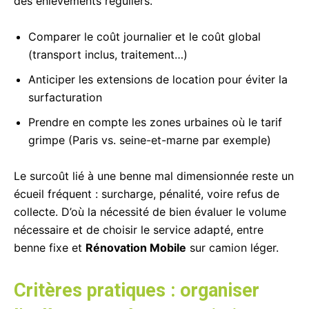
des enlèvements réguliers.
Comparer le coût journalier et le coût global
(transport inclus, traitement…)
Anticiper les extensions de location pour éviter la
surfacturation
Prendre en compte les zones urbaines où le tarif
grimpe (Paris vs. seine-et-marne par exemple)
Le surcoût lié à une benne mal dimensionnée reste un
écueil fréquent : surcharge, pénalité, voire refus de
collecte. D’où la nécessité de bien évaluer le volume
nécessaire et de choisir le service adapté, entre
benne fixe et
Rénovation Mobile
sur camion léger.
Critères pratiques : organiser