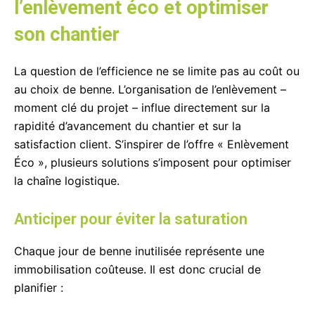
l’enlèvement éco et optimiser
son chantier
La question de l’efficience ne se limite pas au coût ou
au choix de benne. L’organisation de l’enlèvement –
moment clé du projet – influe directement sur la
rapidité d’avancement du chantier et sur la
satisfaction client. S’inspirer de l’offre « Enlèvement
Éco », plusieurs solutions s’imposent pour optimiser
la chaîne logistique.
Anticiper pour éviter la saturation
Chaque jour de benne inutilisée représente une
immobilisation coûteuse. Il est donc crucial de
planifier :