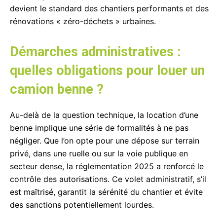
devient le standard des chantiers performants et des
rénovations « zéro-déchets » urbaines.
Démarches administratives :
quelles obligations pour louer un
camion benne ?
Au-delà de la question technique, la location d’une
benne implique une série de formalités à ne pas
négliger. Que l’on opte pour une dépose sur terrain
privé, dans une ruelle ou sur la voie publique en
secteur dense, la réglementation 2025 a renforcé le
contrôle des autorisations. Ce volet administratif, s’il
est maîtrisé, garantit la sérénité du chantier et évite
des sanctions potentiellement lourdes.