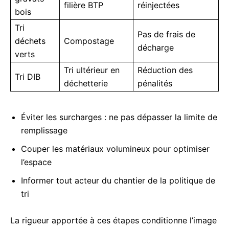
filière BTP
réinjectées
bois
Tri
Pas de frais de
déchets
Compostage
décharge
verts
Tri ultérieur en
Réduction des
Tri DIB
déchetterie
pénalités
Éviter les surcharges : ne pas dépasser la limite de
remplissage
Couper les matériaux volumineux pour optimiser
l’espace
Informer tout acteur du chantier de la politique de
tri
La rigueur apportée à ces étapes conditionne l’image