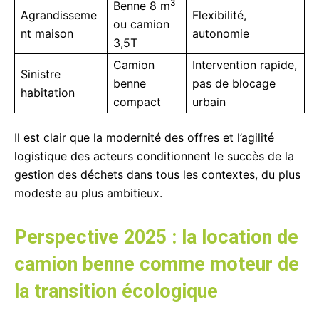
3
Benne 8 m
Agrandisseme
Flexibilité,
ou camion
nt maison
autonomie
3,5T
Camion
Intervention rapide,
Sinistre
benne
pas de blocage
habitation
compact
urbain
Il est clair que la modernité des offres et l’agilité
logistique des acteurs conditionnent le succès de la
gestion des déchets dans tous les contextes, du plus
modeste au plus ambitieux.
Perspective 2025 : la location de
camion benne comme moteur de
la transition écologique