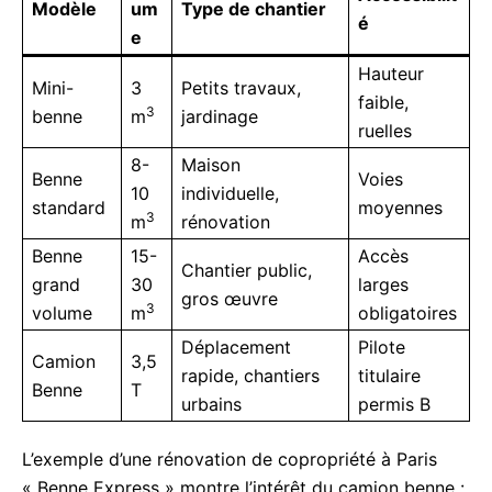
Modèle
um
Type de chantier
é
e
Hauteur
Mini-
3
Petits travaux,
faible,
3
benne
m
jardinage
ruelles
8-
Maison
Benne
Voies
10
individuelle,
standard
moyennes
3
m
rénovation
Benne
15-
Accès
Chantier public,
grand
30
larges
gros œuvre
3
volume
m
obligatoires
Déplacement
Pilote
Camion
3,5
rapide, chantiers
titulaire
Benne
T
urbains
permis B
L’exemple d’une rénovation de copropriété à Paris
« Benne Express » montre l’intérêt du camion benne :