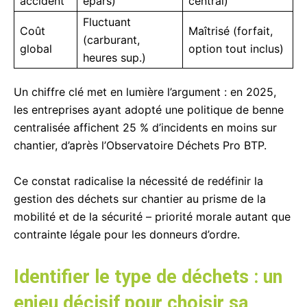
accident
épars)
central)
Fluctuant
Coût
Maîtrisé (forfait,
(carburant,
global
option tout inclus)
heures sup.)
Un chiffre clé met en lumière l’argument : en 2025,
les entreprises ayant adopté une politique de benne
centralisée affichent 25 % d’incidents en moins sur
chantier, d’après l’Observatoire Déchets Pro BTP.
Ce constat radicalise la nécessité de redéfinir la
gestion des déchets sur chantier au prisme de la
mobilité et de la sécurité – priorité morale autant que
contrainte légale pour les donneurs d’ordre.
Identifier le type de déchets : un
enjeu décisif pour choisir sa